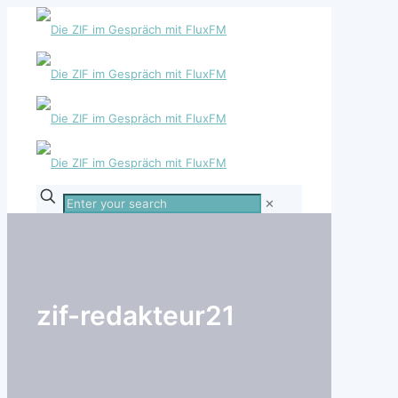
Enter
✕
your
search
zif-redakteur21