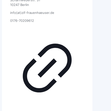
Scharnweberstr. 31
10247 Berlin
info(at)zif-frauenhaeuser.de
0176-70209612