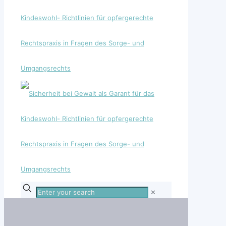
Enter
✕
your
search