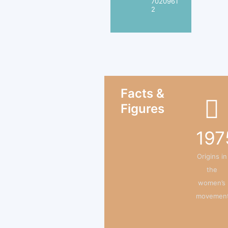
7020961
2
Facts &
Figures
197
Origins in
the
women’s
movemen