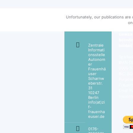
Unfortunately, our publications are 
on
Gewalt
beende
Zentrale
holder)
Informati
onsstelle
Sparkas
Autonom
IBAN D
er
0009 3
Frauenhä
user
BIC: S
Scharnw
Purpos
eberstr.
Frauen
31
Email P
10247
frauen
Berlin
info(at)zi
f-
frauenha
euser.de
0176-