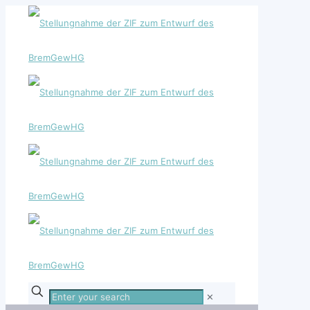
Enter
✕
your