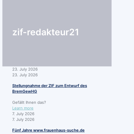
search
zif-redakteur21
23. July 2026
23. July 2026
Stellungnahme der ZIF zum Entwurf des
BremGewHG
Gefällt Ihnen das?
-
Learn more
Stellungnahme
7. July 2026
der
7. July 2026
ZIF
Fünf Jahre www.frauenhaus-suche.de
zum