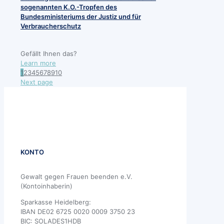
sogenannten K.O.-Tropfen des
Bundesministeriums der Justiz und für
Verbraucherschutz
Gefällt Ihnen das?
Learn more
1
2
3
4
5
6
7
8
9
10
Next page
KONTO
Gewalt gegen Frauen beenden e.V.
(Kontoinhaberin)
Sparkasse Heidelberg:
IBAN DE02 6725 0020 0009 3750 23
BIC: SOLADES1HDB