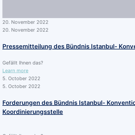
20. November 2022
20. November 2022
Pressemitteilung des Bündnis Istanbul- Konv
Gefällt Ihnen das?
-
Learn more
Pressemitteilung
5. October 2022
des
5. October 2022
Bündnis
Istanbul-
Forderungen des Bündnis Istanbul- Konventio
Konvention
Koordinierungsstelle
(BIK)
zum
25.11.2022