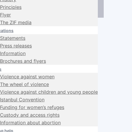
Principles
Flyer
The ZIF media
cations
Statements
Press releases
Information
Brochures and flyers
s
Violence against women
The wheel of violence
Violence against children and young people
Istanbul Convention
Funding for women’s refuges
Custody and access rights
Information about abortion
ng help