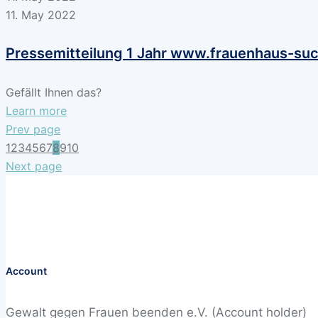
11. May 2022
Pressemitteilung 1 Jahr www.frauenhaus-su
Gefällt Ihnen das?
Learn more
Prev page
1
2
3
4
5
6
7
8
9
10
Next page
Account
Gewalt gegen Frauen beenden e.V. (Account holder)