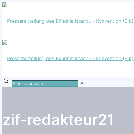
Enter
✕
your
search
zif-redakteur21