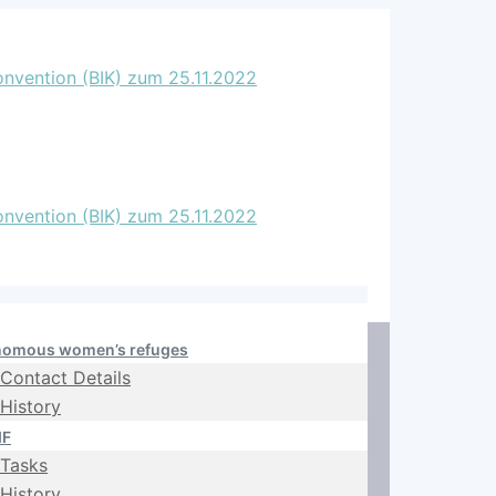
nomous women’s refuges
Contact Details
History
IF
Tasks
History