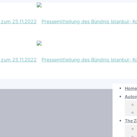
Home
Auto
The Z