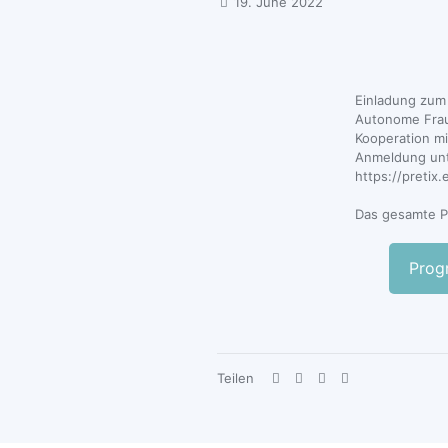
19. June 2022
Einladung zum
Autonome Fra
Kooperation mi
Anmeldung unt
https://pretix
Das gesamte 
Prog
Teilen