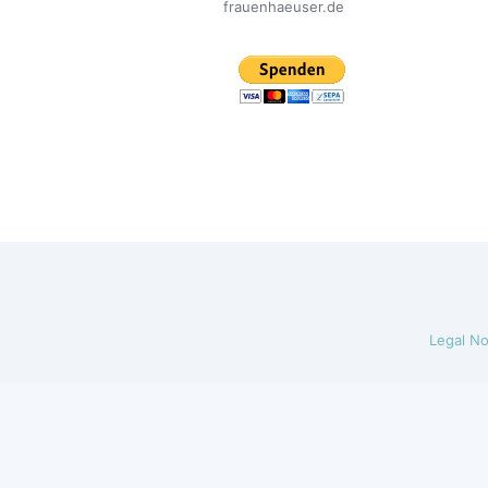
frauenhaeuser.de
Legal No