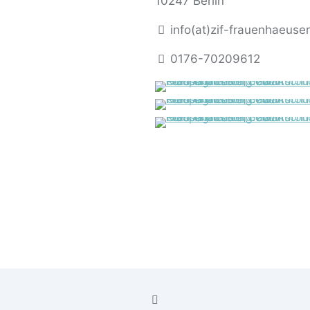
10247 Berlin
info(at)zif-frauenhaeuse
0176-70209612