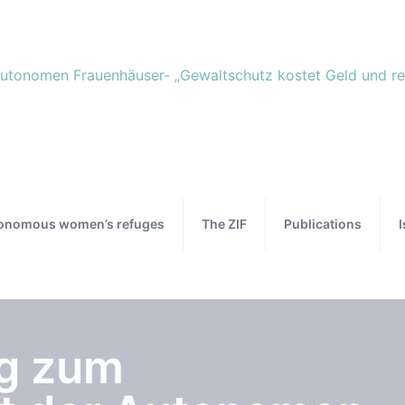
onomous women’s refuges
The ZIF
Publications
ng zum