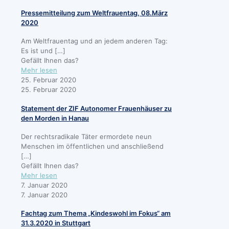
Zeiten
Pressemitteilung zum Weltfrauentag, 08.März
der
2020
Corona-
Pandemie
Am Weltfrauentag und an jedem anderen Tag:
Es ist und
[…]
Gefällt Ihnen das?
-
Mehr lesen
Pressemitteilung
25. Februar 2020
zum
25. Februar 2020
Weltfrauentag,
Statement der ZIF Autonomer Frauenhäuser zu
08.März
den Morden in Hanau
2020
Der rechtsradikale Täter ermordete neun
Menschen im öffentlichen und anschließend
[…]
Gefällt Ihnen das?
-
Mehr lesen
Statement
7. Januar 2020
der
7. Januar 2020
ZIF
Fachtag zum Thema „Kindeswohl im Fokus“ am
Autonomer
31.3.2020 in Stuttgart
Frauenhäuser