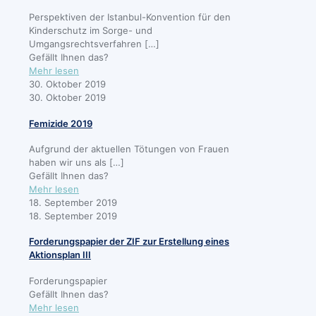
zu
Perspektiven der Istanbul-Konvention für den
den
Kinderschutz im Sorge- und
Morden
Umgangsrechtsverfahren
[…]
in
Gefällt Ihnen das?
Hanau
-
Mehr lesen
Fachtag
30. Oktober 2019
zum
30. Oktober 2019
Thema
Femizide 2019
„Kindeswohl
im
Aufgrund der aktuellen Tötungen von Frauen
Fokus“
haben wir uns als
[…]
am
Gefällt Ihnen das?
31.3.2020
-
Mehr lesen
in
Femizide
18. September 2019
Stuttgart
2019
18. September 2019
Forderungspapier der ZIF zur Erstellung eines
Aktionsplan III
Forderungspapier
Gefällt Ihnen das?
-
Mehr lesen