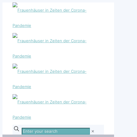
Enter
✕
your