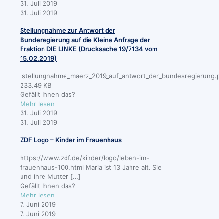
Forderungspapier
31. Juli 2019
der
31. Juli 2019
ZIF
Stellungnahme zur Antwort der
zur
Bunderegierung auf die Kleine Anfrage der
Erstellung
Fraktion DIE LINKE (Drucksache 19/7134 vom
eines
15.02.2019)
Aktionsplan
III
stellungnahme_maerz_2019_auf_antwort_der_bundesregierung.
233.49 KB
Gefällt Ihnen das?
-
Mehr lesen
Stellungnahme
31. Juli 2019
zur
31. Juli 2019
Antwort
ZDF Logo – Kinder im Frauenhaus
der
Bunderegierung
https://www.zdf.de/kinder/logo/leben-im-
auf
frauenhaus-100.html Maria ist 13 Jahre alt. Sie
die
und ihre Mutter
[…]
Kleine
Gefällt Ihnen das?
Anfrage
-
Mehr lesen
der
ZDF
7. Juni 2019
Fraktion
Logo
7. Juni 2019
DIE