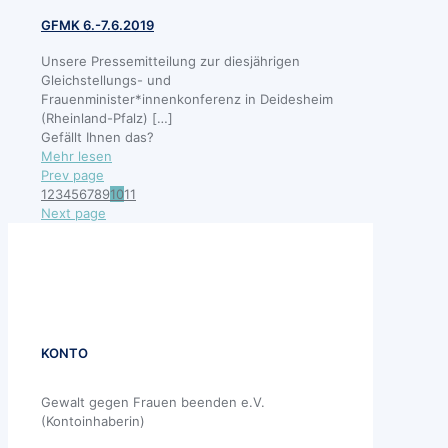
–
LINKE
GFMK 6.-7.6.2019
Kinder
(Drucksache
im
19/7134
Unsere Pressemitteilung zur diesjährigen
Frauenhaus
vom
Gleichstellungs- und
15.02.2019)
Frauenminister*innenkonferenz in Deidesheim
(Rheinland-Pfalz)
[…]
Gefällt Ihnen das?
-
Mehr lesen
GFMK
Prev page
6.-7.6.2019
1
2
3
4
5
6
7
8
9
10
11
Next page
KONTO
Gewalt gegen Frauen beenden e.V.
(Kontoinhaberin)