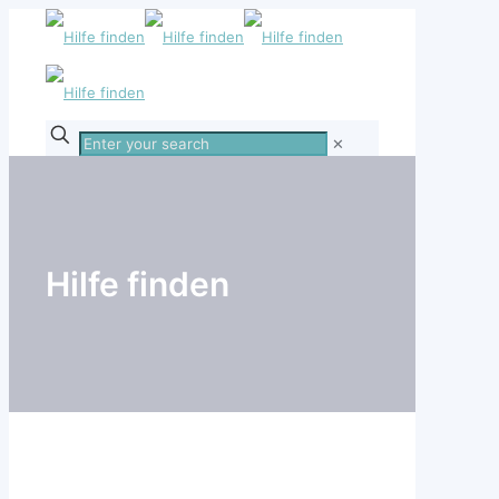
Enter
✕
your
search
Hilfe finden