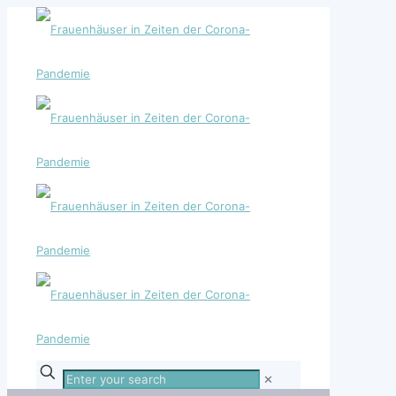
Enter
✕
your