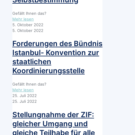
den
Geschlechtseintrag
und
Gefällt Ihnen das?
zur
-
Mehr lesen
Änderung
Positionspapier
5. Oktober 2022
weiterer
der
5. Oktober 2022
Vorschriften
Jahrestagung
(SBGG)
der
Forderungen des Bündnis
Autonomen
Istanbul- Konvention zur
Frauenhäuser
2022
staatlichen
zur
Koordinierungsstelle
aktuellen
Debatte
um
Gefällt Ihnen das?
geschlechtliche
-
Mehr lesen
Selbstbestimmung
Forderungen
25. Juli 2022
des
25. Juli 2022
Bündnis
Istanbul-
Stellungnahme der ZIF:
Konvention
gleicher Umgang und
zur
staatlichen
gleiche Teilhabe für alle