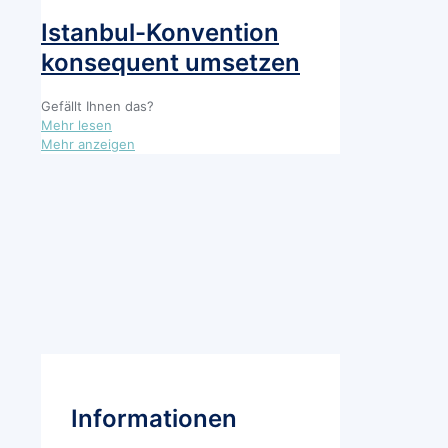
Gewaltschutz
sicherstellen
Istanbul-Konvention
konsequent umsetzen
Gefällt Ihnen das?
-
Mehr lesen
Istanbul-
Mehr anzeigen
Konvention
konsequent
umsetzen
Informationen