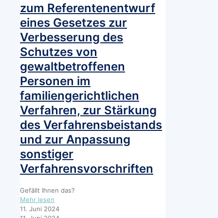
zum Referentenentwurf
eines
Gesetzes
eines Gesetzes zur
für
Verbesserung des
ein
verlässliches
Schutzes von
Hilfesystem
gewaltbetroffenen
bei
geschlechtsspezifischer
Personen im
Gewalt
und
familiengerichtlichen
häuslicher
Verfahren, zur Stärkung
Gewalt
des Verfahrensbeistands
und zur Anpassung
sonstiger
Verfahrensvorschriften
Gefällt Ihnen das?
-
Mehr lesen
Stellungnahme
11. Juni 2024
der
11. Juni 2024