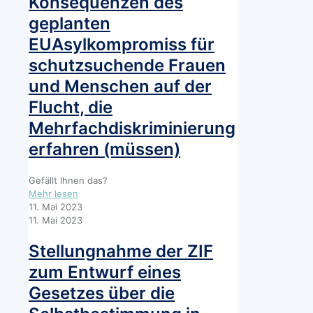
Konsequenzen des
Umsetzung
der
geplanten
Istanbul-
EUAsylkompromiss für
Konvention
im
schutzsuchende Frauen
Sorge-
und
und Menschen auf der
Umgangsrecht
Flucht, die
zum
Schutz
Mehrfachdiskriminierung
vor
erfahren (müssen)
Gewalt
Gefällt Ihnen das?
-
Mehr lesen
Stellungnahme
11. Mai 2023
des
11. Mai 2023
Bündnis
Istanbul-
Stellungnahme der ZIF
Konvention
zum Entwurf eines
(BIK)
zu
Gesetzes über die
den
Konsequenzen