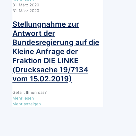
Kindern
Offener
31. März 2020
Brief:
31. März 2020
Ein
Frauenmord
Stellungnahme zur
ist
Antwort der
kein
Einzelfall
Bundesregierung auf die
und
Kleine Anfrage der
kein
Versehen!
Fraktion DIE LINKE
(Drucksache 19/7134
vom 15.02.2019)
Gefällt Ihnen das?
-
Mehr lesen
Stellungnahme
Mehr anzeigen
zur
Antwort
der
Bundesregierung
auf