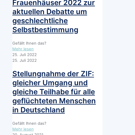
Frauenhäuser 2022 zur
die
Selbstbestimmung
aktuellen Debatte um
in
geschlechtliche
Bezug
auf
Selbstbestimmung
den
Geschlechtseintrag
und
Gefällt Ihnen das?
zur
-
Mehr lesen
Änderung
Positionspapier
25. Juli 2022
weiterer
der
25. Juli 2022
Vorschriften
Jahrestagung
(SBGG)
der
Stellungnahme der ZIF:
Autonomen
gleicher Umgang und
Frauenhäuser
2022
gleiche Teilhabe für alle
zur
geflüchteten Menschen
aktuellen
Debatte
in Deutschland
um
geschlechtliche
Selbstbestimmung
Gefällt Ihnen das?
-
Mehr lesen
Stellungnahme
20. August 2021