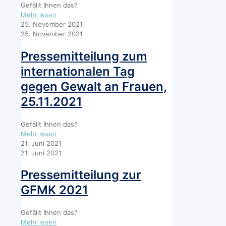
Gefällt Ihnen das?
-
Mehr lesen
Pressemitteilung
25. November 2021
„Zugang
25. November 2021
für
alle“-
Pressemitteilung zum
Förderfonds
internationalen Tag
für
Frauenhäuser
gegen Gewalt an Frauen,
25.11.2021
Gefällt Ihnen das?
-
Mehr lesen
Pressemitteilung
21. Juni 2021
zum
21. Juni 2021
internationalen
Tag
Pressemitteilung zur
gegen
GFMK 2021
Gewalt
an
Frauen,
Gefällt Ihnen das?
25.11.2021
-
Mehr lesen