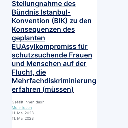
zu
Stellungnahme des
Verfahren,
den
zur
Bündnis Istanbul-
Eckpunkten
Stärkung
des
Konvention (BIK) zu den
des
BMJ
Verfahrensbeistands
Konsequenzen des
zu
und
einer
geplanten
zur
Reform
Anpassung
EUAsylkompromiss für
des
sonstiger
Kindschaftsrechts
schutzsuchende Frauen
Verfahrensvorschriften
und Menschen auf der
Flucht, die
Mehrfachdiskriminierung
erfahren (müssen)
Gefällt Ihnen das?
-
Mehr lesen
Stellungnahme
11. Mai 2023
des
11. Mai 2023
Bündnis