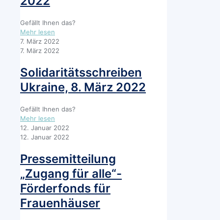
2022
(GFMK)
30.6.
Gefällt Ihnen das?
und
-
Mehr lesen
1.7.2022
Pressemitteilung
7. März 2022
in
zum
7. März 2022
Hamburg
Weltfrauentag,
8.
Solidaritätsschreiben
März
Ukraine, 8. März 2022
2022
Gefällt Ihnen das?
-
Mehr lesen
Solidaritätsschreiben
12. Januar 2022
Ukraine,
12. Januar 2022
8.
März
Pressemitteilung
2022
„Zugang für alle“-
Förderfonds für
Frauenhäuser