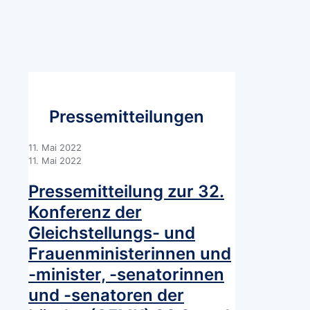
die
Kleine
Anfrage
der
Fraktion
DIE
LINKE
(Drucksache
19/7134
Pressemitteilungen
vom
15.02.2019)
11. Mai 2022
11. Mai 2022
Pressemitteilung zur 32.
Konferenz der
Gleichstellungs- und
Frauenministerinnen und
-minister, -senatorinnen
und -senatoren der