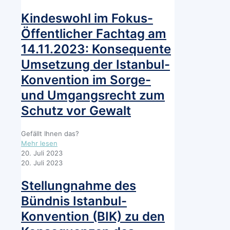
des
ZIF
Sorge-
zu
Kindeswohl im Fokus-
und
den
Umgangsrechts
Öffentlicher Fachtag am
Eckpunkten
des
14.11.2023: Konsequente
BMJ
Umsetzung der Istanbul-
zu
einer
Konvention im Sorge-
Reform
und Umgangsrecht zum
des
Kindschaftsrechts
Schutz vor Gewalt
Gefällt Ihnen das?
-
Mehr lesen
Kindeswohl
20. Juli 2023
im
20. Juli 2023
Fokus-
Öffentlicher
Stellungnahme des
Fachtag
Bündnis Istanbul-
am
14.11.2023:
Konvention (BIK) zu den
Konsequente