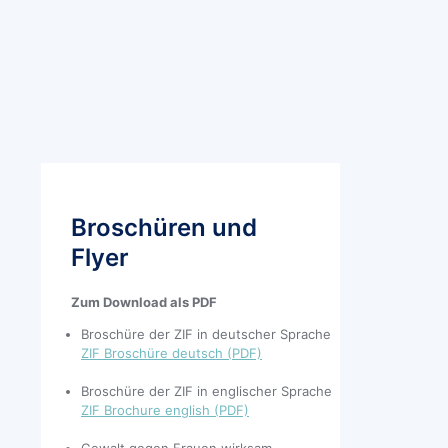
besser
bleiben
–
Autonome
Frauenhäuser
in
Bewegung.
Öffentlicher
Fachtag
am
14.09.2022
Broschüren und
Flyer
Zum Download als PDF
Broschüre der ZIF in deutscher Sprache
ZIF Broschüre deutsch (PDF)
Broschüre der ZIF in englischer Sprache
ZIF Brochure english (PDF)
Gewalt gegen Frauen wirksam