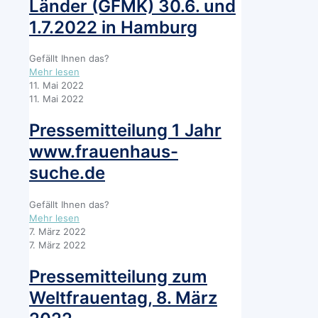
Länder (GFMK) 30.6. und
1.7.2022 in Hamburg
Gefällt Ihnen das?
-
Mehr lesen
Pressemitteilung
11. Mai 2022
zur
11. Mai 2022
32.
Konferenz
Pressemitteilung 1 Jahr
der
www.frauenhaus-
Gleichstellungs-
und
suche.de
Frauenministerinnen
und
Gefällt Ihnen das?
-
-
Mehr lesen
minister,
Pressemitteilung
7. März 2022
-
1
7. März 2022
senatorinnen
Jahr
und
www.frauenhaus-
Pressemitteilung zum
-
suche.de
senatoren
Weltfrauentag, 8. März
der
Länder