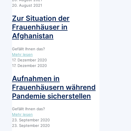
der
20. August 2021
ZIF:
gleicher
Zur Situation der
Umgang
Frauenhäuser in
und
gleiche
Afghanistan
Teilhabe
für
Gefällt Ihnen das?
alle
-
Mehr lesen
geflüchteten
Zur
17. Dezember 2020
Menschen
Situation
17. Dezember 2020
in
der
Deutschland
Frauenhäuser
Aufnahmen in
in
Frauenhäusern während
Afghanistan
Pandemie sicherstellen
Gefällt Ihnen das?
-
Mehr lesen
Aufnahmen
23. September 2020
in
23. September 2020
Frauenhäusern