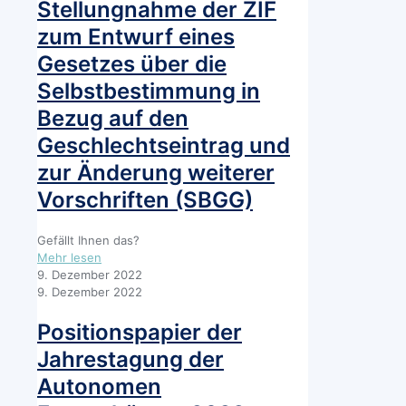
Istanbul-
Stellungnahme der ZIF
Konvention
zum Entwurf eines
(BIK)
zu
Gesetzes über die
den
Selbstbestimmung in
Konsequenzen
des
Bezug auf den
geplanten
Geschlechtseintrag und
EUAsylkompromiss
für
zur Änderung weiterer
schutzsuchende
Frauen
Vorschriften (SBGG)
und
Menschen
Gefällt Ihnen das?
auf
-
Mehr lesen
der
Stellungnahme
9. Dezember 2022
Flucht,
der
9. Dezember 2022
die
ZIF
Mehrfachdiskriminierung
zum
Positionspapier der
erfahren
Entwurf
(müssen)
Jahrestagung der
eines
Gesetzes
Autonomen
über