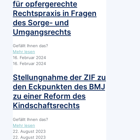
für opfergerechte
Verfahrensvorschriften
in
Köln:
Rechtspraxis in Fragen
Männer,
des Sorge- und
Institutionen
und
Umgangsrechts
Gesellschaft
in
die
Gefällt Ihnen das?
Verantwortung
-
Mehr lesen
nehmen
Sicherheit
16. Februar 2024
bei
16. Februar 2024
Gewalt
als
Stellungnahme der ZIF zu
Garant
den Eckpunkten des BMJ
für
das
zu einer Reform des
Kindeswohl-
Kindschaftsrechts
Richtlinien
für
opfergerechte
Gefällt Ihnen das?
Rechtspraxis
-
Mehr lesen
in
Stellungnahme
22. August 2023
Fragen
der
22. August 2023