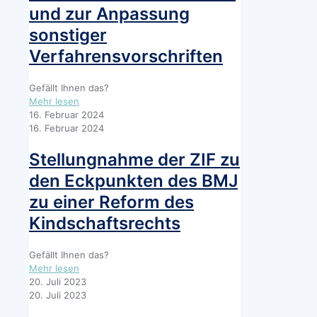
und zur Anpassung
sonstiger
Verfahrensvorschriften
Gefällt Ihnen das?
-
Mehr lesen
Stellungnahme
16. Februar 2024
der
16. Februar 2024
ZIF
zum
Stellungnahme der ZIF zu
Referentenentwurf
den Eckpunkten des BMJ
eines
Gesetzes
zu einer Reform des
zur
Kindschaftsrechts
Verbesserung
des
Schutzes
Gefällt Ihnen das?
von
-
Mehr lesen
gewaltbetroffenen
Stellungnahme
20. Juli 2023
Personen
der
20. Juli 2023
im
ZIF
familiengerichtlichen