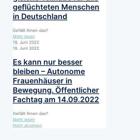
Koordinierungsstelle
geflüchteten Menschen
in Deutschland
Gefällt Ihnen das?
-
Mehr lesen
Stellungnahme
19. Juni 2022
der
19. Juni 2022
ZIF:
gleicher
Es kann nur besser
Umgang
bleiben – Autonome
und
gleiche
Frauenhäuser in
Teilhabe
Bewegung. Öffentlicher
für
alle
Fachtag am 14.09.2022
geflüchteten
Menschen
in
Gefällt Ihnen das?
-
Deutschland
Mehr lesen
Es
Mehr anzeigen
kann
nur