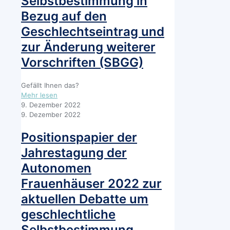
Selbstbestimmung in
des
Bezug auf den
geplanten
Geschlechtseintrag und
EUAsylkompromiss
für
zur Änderung weiterer
schutzsuchende
Frauen
Vorschriften (SBGG)
und
Menschen
Gefällt Ihnen das?
auf
-
Mehr lesen
der
Stellungnahme
9. Dezember 2022
Flucht,
der
9. Dezember 2022
die
ZIF
Mehrfachdiskriminierung
zum
Positionspapier der
erfahren
Entwurf
(müssen)
Jahrestagung der
eines
Gesetzes
Autonomen
über
Frauenhäuser 2022 zur
die
Selbstbestimmung
aktuellen Debatte um
in
geschlechtliche
Bezug
auf
Selbstbestimmung