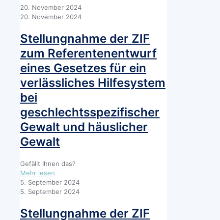
20. November 2024
20. November 2024
Stellungnahme der ZIF
zum Referentenentwurf
eines Gesetzes für ein
verlässliches Hilfesystem
bei
geschlechtsspezifischer
Gewalt und häuslicher
Gewalt
Gefällt Ihnen das?
-
Mehr lesen
Stellungnahme
5. September 2024
der
5. September 2024
ZIF
zum
Stellungnahme der ZIF
Referentenentwurf