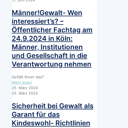
ZIF
zum
Männer!Gewalt- Wen
Referentenentwurf
interessiert’s? –
eines
Gesetzes
Öffentlicher Fachtag am
zur
24.9.2024 in Köln:
Verbesserung
des
Männer, Institutionen
Schutzes
und Gesellschaft in die
von
gewaltbetroffenen
Verantwortung nehmen
Personen
im
familiengerichtlichen
Gefällt Ihnen das?
Verfahren,
-
Mehr lesen
zur
Männer!Gewalt-
25. März 2024
Stärkung
Wen
25. März 2024
des
interessiert’s?
Verfahrensbeistands
–
Sicherheit bei Gewalt als
und
Öffentlicher
Garant für das
zur
Fachtag
Anpassung
am
Kindeswohl- Richtlinien
sonstiger
24.9.2024