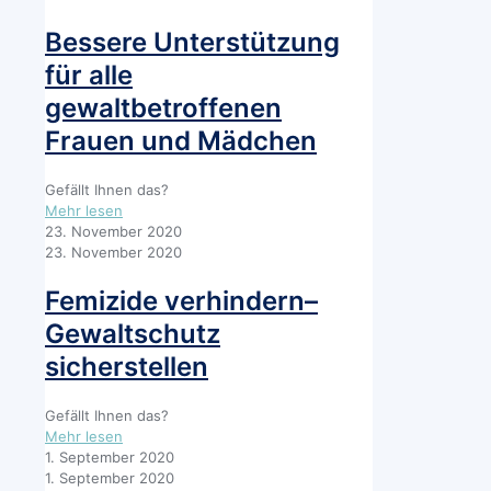
Weltfrauentag,
8.März
Bessere Unterstützung
2021
für alle
gewaltbetroffenen
Frauen und Mädchen
Gefällt Ihnen das?
-
Mehr lesen
Bessere
23. November 2020
Unterstützung
23. November 2020
für
alle
Femizide verhindern–
gewaltbetroffenen
Gewaltschutz
Frauen
und
sicherstellen
Mädchen
Gefällt Ihnen das?
-
Mehr lesen
Femizide
1. September 2020
verhindern–
1. September 2020