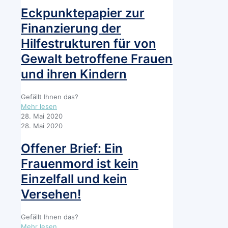
während
Eckpunktepapier zur
Pandemie
Finanzierung der
sicherstellen
Hilfestrukturen für von
Gewalt betroffene Frauen
und ihren Kindern
Gefällt Ihnen das?
-
Mehr lesen
Eckpunktepapier
28. Mai 2020
zur
28. Mai 2020
Finanzierung
der
Offener Brief: Ein
Hilfestrukturen
Frauenmord ist kein
für
von
Einzelfall und kein
Gewalt
Versehen!
betroffene
Frauen
und
Gefällt Ihnen das?
ihren
-
Mehr lesen