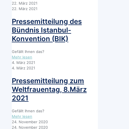
Pressemitteilung
22. März 2021
zur
22. März 2021
GFMK
2021
Pressemitteilung des
Bündnis Istanbul-
Konvention (BIK)
Gefällt Ihnen das?
-
Mehr lesen
Pressemitteilung
4. März 2021
des
4. März 2021
Bündnis
Istanbul-
Pressemitteilung zum
Konvention
Weltfrauentag, 8.März
(BIK)
2021
Gefällt Ihnen das?
-
Mehr lesen
Pressemitteilung
24. November 2020
zum
24. November 2020