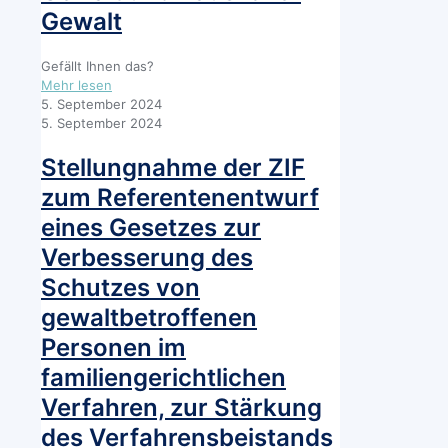
Gewalt
Gefällt Ihnen das?
-
Mehr lesen
Stellungnahme
5. September 2024
der
5. September 2024
ZIF
zum
Stellungnahme der ZIF
Referentenentwurf
zum Referentenentwurf
eines
Gesetzes
eines Gesetzes zur
für
Verbesserung des
ein
verlässliches
Schutzes von
Hilfesystem
gewaltbetroffenen
bei
geschlechtsspezifischer
Personen im
Gewalt
und
familiengerichtlichen
häuslicher
Verfahren, zur Stärkung
Gewalt
des Verfahrensbeistands