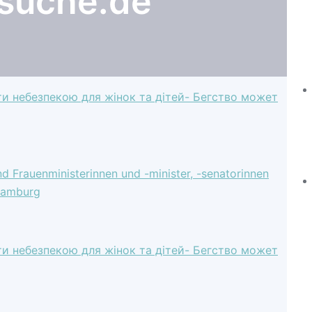
suche.de
тати небезпекою для жiнок та дiтей- Бегство может
nd Frauenministerinnen und -minister, -senatorinnen
 Hamburg
тати небезпекою для жiнок та дiтей- Бегство может