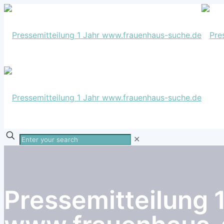
Enter
✕
your
search
Pressemitteilung 