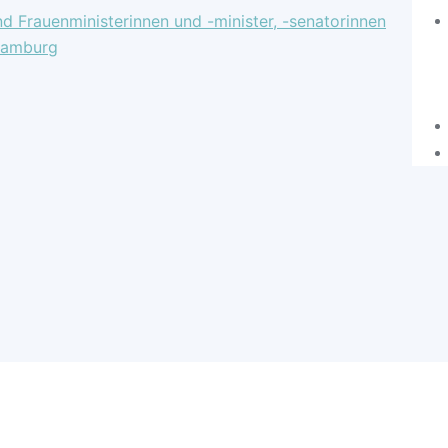
nd Frauenministerinnen und -minister, -senatorinnen
 Hamburg