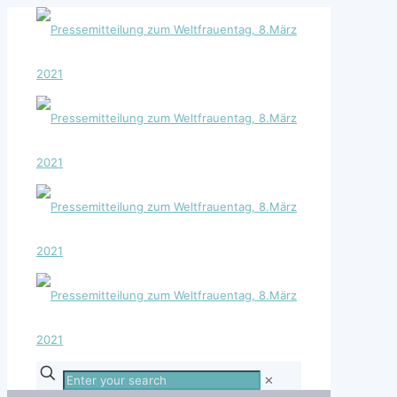
Enter
✕
your