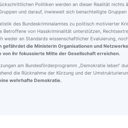
rückschrittlichen Politiken werden an dieser Realität nicht
Gruppen und darauf, inwieweit sich benachteiligte Gruppen a
istik des Bundeskriminalamtes zu politisch motivierter Kri
die Betroffene von Hasskriminalität unterstützen, Rechtsext
h weder an Standards wissenschaftlicher Evaluierung, noch 
n gefährdet die Ministerin Organisationen und Netzwerke 
 von ihr fokussierte Mitte der Gesellschaft erreichen.
zungen am Bundesförderprogramm „Demokratie leben“ durch
ehend die Rücknahme der Kürzung und der Umstrukturieru
r eine wehrhafte Demokratie.