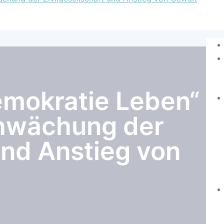
emokratie Leben“
hwächung der
und Anstieg von