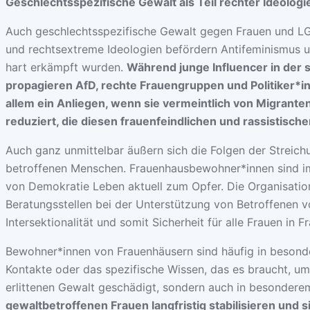
Geschlechtsspezifische Gewalt als Teil rechter Ideologi
Auch geschlechtsspezifische Gewalt gegen Frauen und L
und rechtsextreme Ideologien befördern Antifeminismus 
hart erkämpft wurden.
Während junge Influencer in der
propagieren AfD, rechte Frauengruppen und Politiker*i
allem ein Anliegen, wenn sie vermeintlich von Migrant
reduziert, die diesen frauenfeindlichen und rassistische
Auch ganz unmittelbar äußern sich die Folgen der Streich
betroffenen Menschen. Frauenhausbewohner*innen sind imm
von Demokratie Leben aktuell zum Opfer. Die Organisatio
Beratungsstellen bei der Unterstützung von Betroffenen v
Intersektionalität und somit Sicherheit für alle Frauen in 
Bewohner*innen von Frauenhäusern sind häufig in besondere
Kontakte oder das spezifische Wissen, das es braucht, u
erlittenen Gewalt geschädigt, sondern auch in besonder
gewaltbetroffenen Frauen langfristig stabilisieren und 