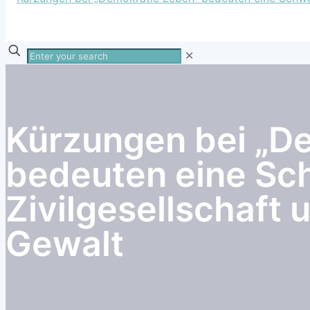
Enter
✕
your
search
Kürzungen bei „D
bedeuten eine Sc
Zivilgesellschaft 
Gewalt