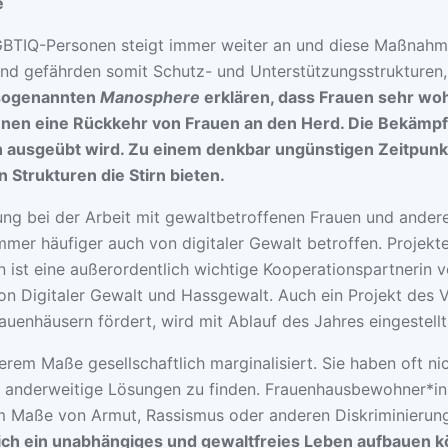
e
GBTIQ-Personen steigt immer weiter an und diese Maßnahm
und gefährden somit Schutz- und Unterstützungsstrukturen
 sogenannten
Manosphere
erklären, dass Frauen sehr woh
nnen eine Rückkehr von Frauen an den Herd. Die Bekämpf
en ausgeübt wird. Zu einem denkbar ungünstigen Zeitpunk
n Strukturen die Stirn bieten.
ung bei der Arbeit mit gewaltbetroffenen Frauen und ander
er häufiger auch von digitaler Gewalt betroffen. Projekte
n ist eine außerordentlich wichtige Kooperationspartnerin
on Digitaler Gewalt und Hassgewalt. Auch ein Projekt des 
Frauenhäusern fördert, wird mit Ablauf des Jahres eingestellt
m Maße gesellschaftlich marginalisiert. Sie haben oft nicht
m anderweitige Lösungen zu finden. Frauenhausbewohner*inn
em Maße von Armut, Rassismus oder anderen Diskriminierun
sich ein unabhängiges und gewaltfreies Leben aufbauen kö