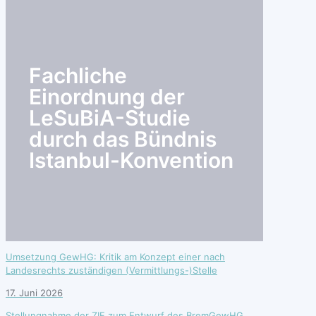
search
Fachliche
Einordnung der
LeSuBiA-Studie
durch das Bündnis
Istanbul-Konvention
Umsetzung GewHG: Kritik am Konzept einer nach
Landesrechts zuständigen (Vermittlungs-)Stelle
17. Juni 2026
Stellungnahme der ZIF zum Entwurf des BremGewHG