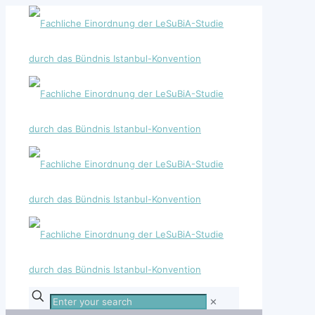
Enter
✕
your