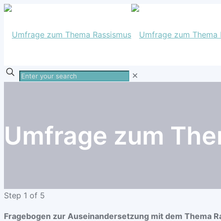
Enter
✕
your
search
Umfrage zum The
Step
1
of 5
Fragebogen zur Auseinandersetzung mit dem Thema R