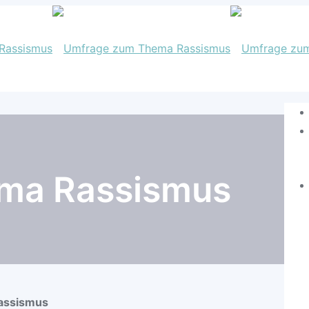
ma Rassismus
assismus