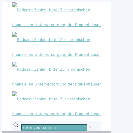
Enter
✕
your