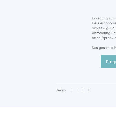
Einladung zum
LAG Autonome
Schleswig-Hols
Anmeldung unt
https://pretix
Das gesamte 
Prog
Teilen