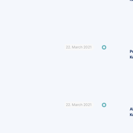
22. March 2021
P
K
22. March 2021
A
K