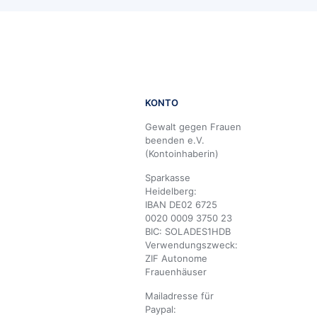
KONTO
Gewalt gegen Frauen
beenden e.V.
(Kontoinhaberin)
Sparkasse
Heidelberg:
IBAN DE02 6725
0020 0009 3750 23
BIC: SOLADES1HDB
Verwendungszweck:
ZIF Autonome
Frauenhäuser
Mailadresse für
Paypal: