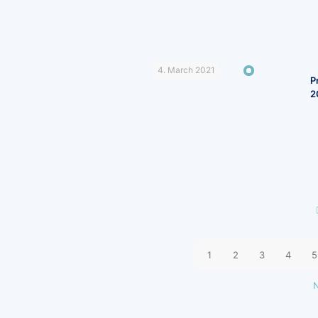
4. March 2021
P
2
1
2
3
4
5