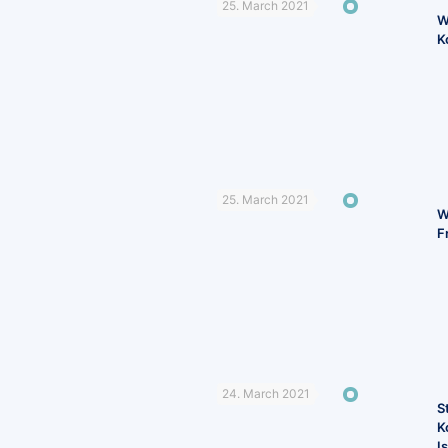
25. March 2021
W
K
25. March 2021
W
F
24. March 2021
S
K
I