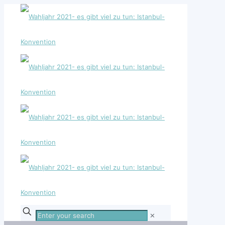
Enter
✕
your