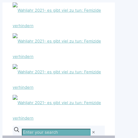
Enter
✕
your