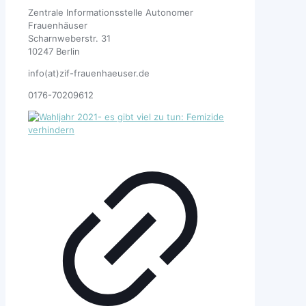
Zentrale Informationsstelle Autonomer
Frauenhäuser
Scharnweberstr. 31
10247 Berlin
info(at)zif-frauenhaeuser.de
0176-70209612