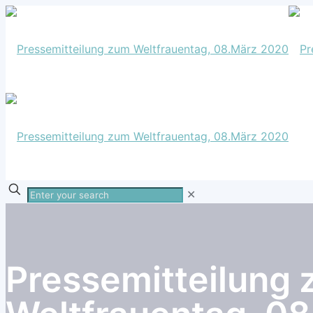
Enter
✕
your
search
Pressemitteilung