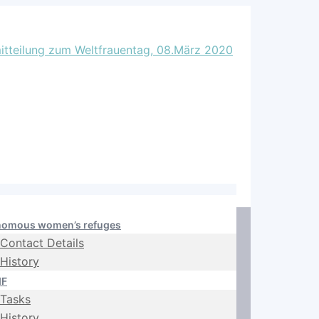
nomous women’s refuges
Contact Details
History
IF
Tasks
History