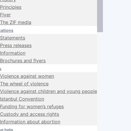
Principles
Flyer
The ZIF media
cations
Statements
Press releases
Information
Brochures and flyers
s
Violence against women
The wheel of violence
Violence against children and young people
Istanbul Convention
Funding for women’s refuges
Custody and access rights
Information about abortion
ng help