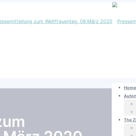
Home
Auto
 zum
The Z