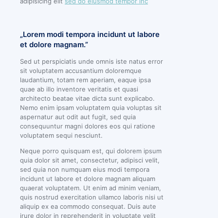
adipisicing elit
sed do eiusmod tempor inc
„Lorem modi tempora incidunt ut labore
et dolore magnam.”
Sed ut perspiciatis unde omnis iste natus error
sit voluptatem accusantium doloremque
laudantium, totam rem aperiam, eaque ipsa
quae ab illo inventore veritatis et quasi
architecto beatae vitae dicta sunt explicabo.
Nemo enim ipsam voluptatem quia voluptas sit
aspernatur aut odit aut fugit, sed quia
consequuntur magni dolores eos qui ratione
voluptatem sequi nesciunt.
Neque porro quisquam est, qui dolorem ipsum
quia dolor sit amet, consectetur, adipisci velit,
sed quia non numquam eius modi tempora
incidunt ut labore et dolore magnam aliquam
quaerat voluptatem. Ut enim ad minim veniam,
quis nostrud exercitation ullamco laboris nisi ut
aliquip ex ea commodo consequat. Duis aute
irure dolor in reprehenderit in voluptate velit