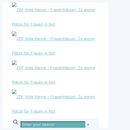
Enter
✕
your