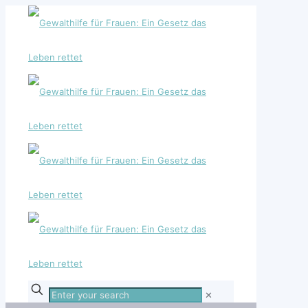
Enter
✕
your