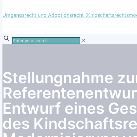
Enter
✕
your
search
Stellungnahme z
Referentenentwur
Entwurf eines Ges
des Kindschaftsre