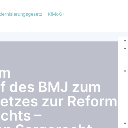
um
f des BMJ zum
etzes zur Reform
chts –