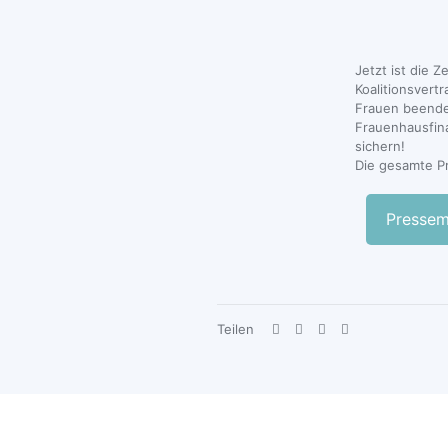
Jetzt ist die 
Koalitionsvert
Frauen beend
Frauenhausfin
sichern!
Die gesamte Pr
Pressem
Teilen