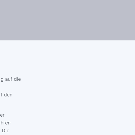
g auf die
uf den
er
ihren
 Die