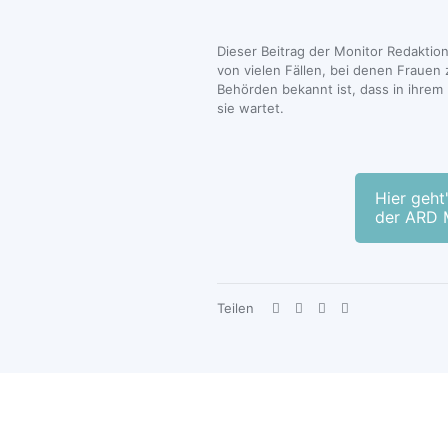
Dieser Beitrag der Monitor Redaktio
von vielen Fällen, bei denen Frau
Behörden bekannt ist, dass in ihrem 
sie wartet.
Hier geht
der ARD 
Teilen