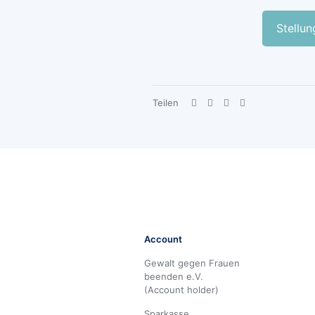
Stellu
Teilen
Account
Gewalt gegen Frauen
beenden e.V.
(Account holder)
Sparkasse