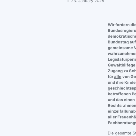
23. January 2025
Wir fordern di
Bundesregieru
demokratische
Bundestag auf,
gemeinsame V
wahrzunehmen 
Legislaturper
Gewalthilfeges
Zugang zu Sch
für
alle
von Ge
und ihre Kind
geschlechtssp
betroffenen P
und das einen 
Rechtsrahmen
einzelfalluna
aller Frauenh
Fachberatungs
Die gesamte S