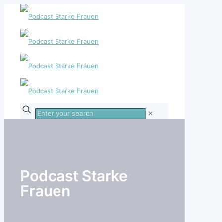
Enter
✕
your
search
Podcast Starke
Frauen