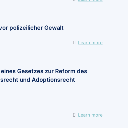
Justiz
und
für
or polizeilicher Gewalt
Verbrauche
Learn more
eines Gesetzes zur Reform des
srecht und Adoptionsrecht
Learn more