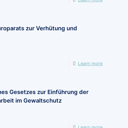
Änderung
des
Strafgeset
roparats zur Verhütung und
–
Stärkung
des
strafrechtli
Learn more
Schutzes
vor
sogenannte
K.O.-
es Gesetzes zur Einführung der
Tropfen
rbeit im Gewaltschutz
des
Bundesmini
der
Learn more