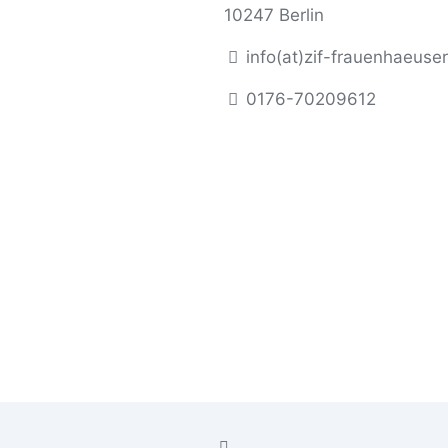
10247 Berlin
info(at)zif-frauenhaeuse
0176-70209612