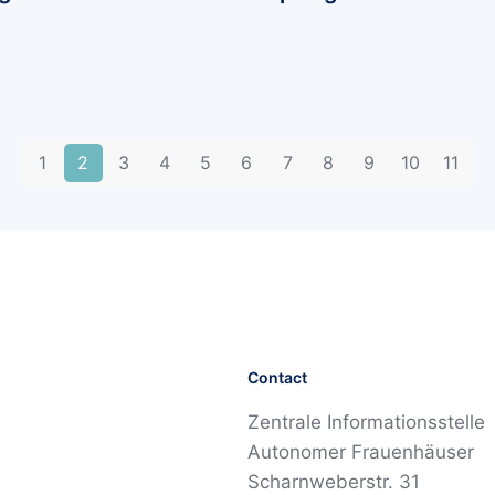
1
2
3
4
5
6
7
8
9
10
11
Contact
Zentrale Informationsstelle
Autonomer Frauenhäuser
Scharnweberstr. 31