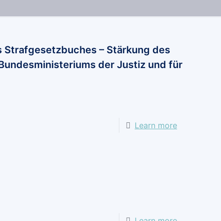
 Strafgesetzbuches – Stärkung des
Bundesministeriums der Justiz und für
-
Learn more
Stellungna
zum
Entwurf
eines
Gesetzes
zur
Learn more