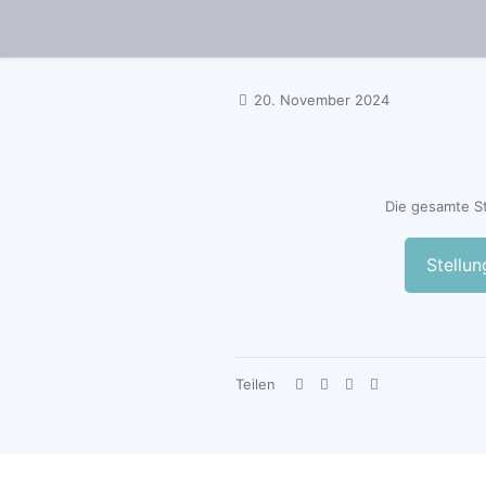
20. November 2024
Die gesamte S
Stellu
Teilen