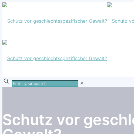
Enter
✕
your
search
Schutz vor geschl