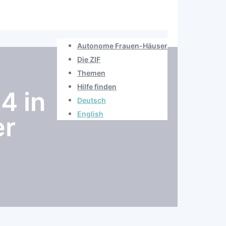
Autonome Frauen-Häuser
Die ZIF
Themen
Hilfe finden
4 in
Deutsch
English
er