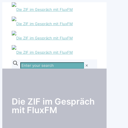
Enter
✕
your
search
Die ZIF im Gespräch
mit FluxFM