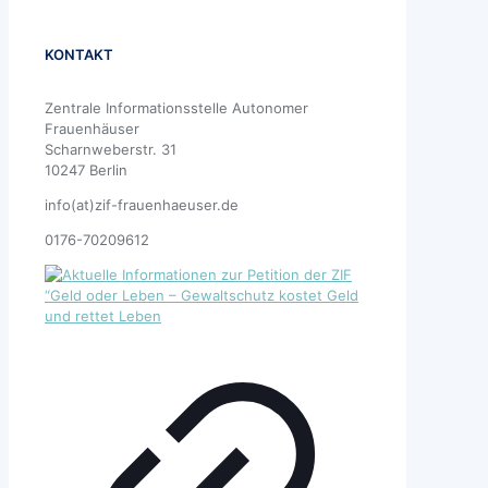
KONTAKT
Zentrale Informationsstelle Autonomer
Frauenhäuser
Scharnweberstr. 31
10247 Berlin
info(at)zif-frauenhaeuser.de
0176-70209612